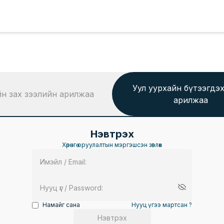
Уул уурхайн бүтээгдэ
ийн зах зээлийн арилжаа
арилжаа
Нэвтрэх
Хөрөнгө оруулалтын мэргэшсэн зөвлөх
Намайг сана
Нууц үгээ мартсан ?
Нэвтрэх